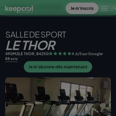
OFFRE SPECIALE DANS CE 
Je m’inscris
ES À 0€ << OFFRE LIMITÉE ☀️
SALLE DE SPORT
LE THOR
490M2
LE THOR, 84250
4.6/5 sur Google
88 avis
Je m'abonne dès maintenant
Je teste la salle gratuitement