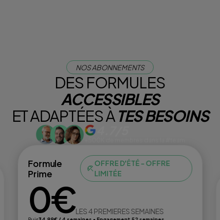
NOS ABONNEMENTS
DES FORMULES
ACCESSIBLES
ET ADAPTÉES À
TES BESOINS
4.7/5
+500K de membres dans la #team
Formule
OFFRE D'ÉTÉ - OFFRE
Prime
LIMITÉE
0€
LES 4 PREMIERES SEMAINES
Puis
34,99€ / 4 semaines • Engagement 52 semaines