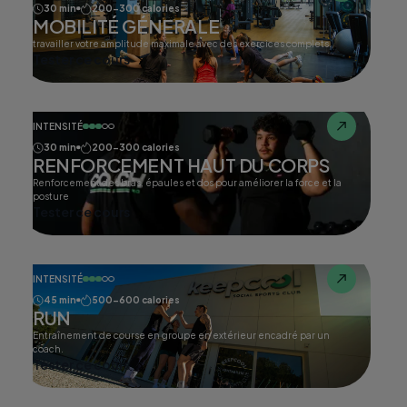
30 min
200-300 calories
MOBILITÉ GÉNERALE
travailler votre amplitude maximale avec des exercices complets.
Tester ce cours
INTENSITÉ
30 min
200-300 calories
RENFORCEMENT HAUT DU CORPS
Renforcement des bras, épaules et dos pour améliorer la force et la
posture
Tester ce cours
INTENSITÉ
45 min
500-600 calories
RUN
Entraînement de course en groupe en extérieur encadré par un
coach.
Tester ce cours