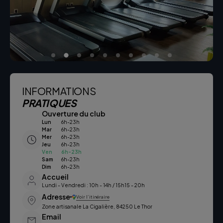
INFORMATIONS
PRATIQUES
Ouverture du club
Lun
6h-23h
Mar
6h-23h
Mer
6h-23h
Jeu
6h-23h
Ven
6h-23h
Sam
6h-23h
Dim
6h-23h
Accueil
Lundi - Vendredi : 10h - 14h / 15h15 - 20h
Adresse
Voir l’itinéraire
Zone artisanale La Cigalière, 84250 Le Thor
Email