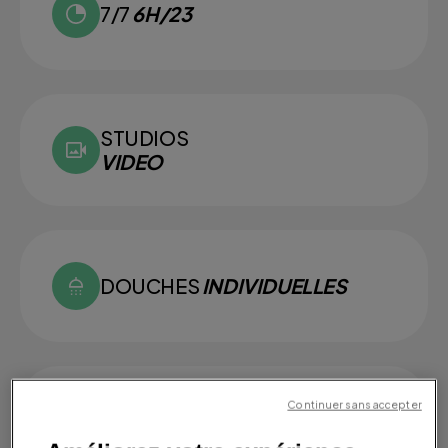
7/7
6H/23
STUDIOS
VIDEO
DOUCHES
INDIVIDUELLES
Continuer sans accepter
SMALL
GROUPS