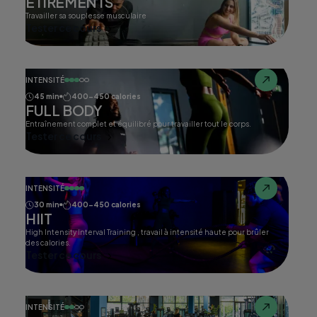
ETIREMENTS
Travailler sa souplesse musculaire
Tester ce cours
INTENSITÉ
45 min
400-450 calories
FULL BODY
Entraînement complet et équilibré pour travailler tout le corps.
Tester ce cours
INTENSITÉ
30 min
400-450 calories
HIIT
High Intensity Interval Training , travail à intensité haute pour brûler
des calories.
Tester ce cours
INTENSITÉ