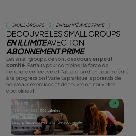
SMALL GROUPS
EN ILLIMITÉ AVEC PRIME
DECOUVRE LES SMALL GROUPS
EN ILLIMITE
AVEC TON
ABONNEMENT PRIME
Les small groups, ce sont des
cours en petit
comité
. Parfaits pour combiner la force de
l'énergie collective et l'attention d'un coach dédié
à ta progression ! Varie ta pratique, apprends de
nouveaux exercices et découvre de nouvelles
disciplines !
INTENSITÉ
20 min
200-300 calories
ABDOS
Travailler l'ensemble de sa sangle abdominale
Tester ce cours