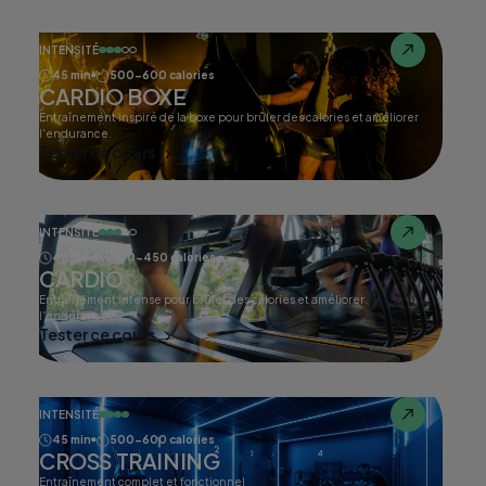
INTENSITÉ
45 min
500-600 calories
CARDIO BOXE
Entraînement inspiré de la boxe pour brûler des calories et améliorer
l'endurance.
Tester ce cours
INTENSITÉ
45 min
400-450 calories
CARDIO
Entraînement intense pour brûler des calories et améliorer
l'endurance.
Tester ce cours
INTENSITÉ
45 min
500-600 calories
CROSS TRAINING
Entraînement complet et fonctionnel