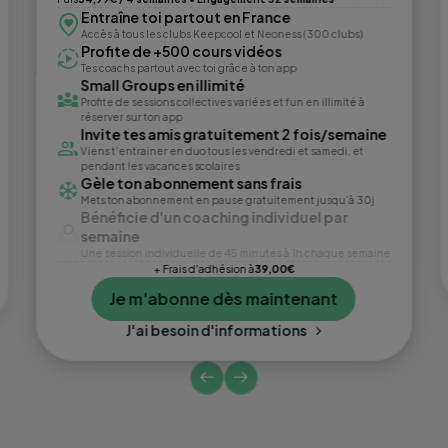
Entraîne toi partout en France
Accès à tous les clubs Keepcool et Neoness (300 clubs)
Profite de +500 cours vidéos
Tes coachs partout avec toi grâce à ton app
Small Groups en illimité
Profite de sessions collectives variées et fun en illimité à
réserver sur ton app
Invite tes amis gratuitement 2 fois/semaine
Viens t’entrainer en duo tous les vendredi et samedi, et
pendant les vacances scolaires
Gèle ton abonnement sans frais
Mets ton abonnement en pause gratuitement jusqu’à 30j
Bénéficie d'un coaching individuel par
semaine
Une session individuelle de 45 minutes à 1h chaque semaine
+ Frais d'adhésion à
39,00€
Je m'abonne dès maintenant
J'ai besoin d'informations