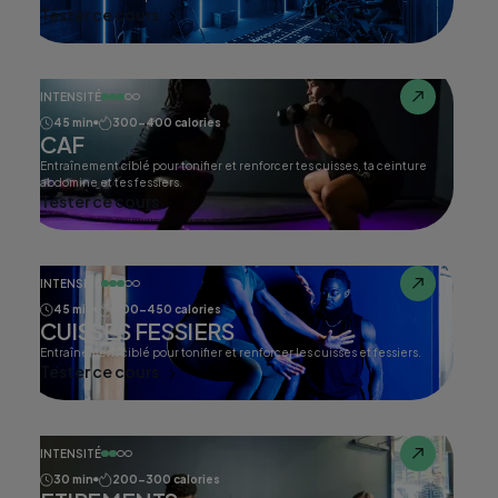
Tester ce cours
INTENSITÉ
45 min
300-400 calories
CAF
Entraînement ciblé pour tonifier et renforcer tes cuisses, ta ceinture
abdomine et tes fessiers.
Tester ce cours
INTENSITÉ
45 min
400-450 calories
CUISSES FESSIERS
Entraînement ciblé pour tonifier et renforcer les cuisses et fessiers.
Tester ce cours
INTENSITÉ
30 min
200-300 calories