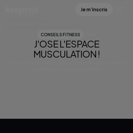
Je m’inscris
Centre de ressources
J'ose l'espace musculation !
CONSEILS FITNESS
4 min
J'OSE L'ESPACE
MUSCULATION !
Quand on dit « musculation », on pense souvent à
ces silhouettes bodybuildées.