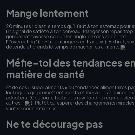
Mange lentement
20 minutes : c’est le temps qu’il faut à ton estomac pour 
un signal de satiété à ton cerveau. Manger son repas trop
goulûment favorise ce que les anglo-saxons appellent
l’ "overeating" (le « trop manger » en français). En bref, soi
détendu et prends le temps de mâcher les aliments
Méfie-toi des tendances e
matière de santé
Et de ces « super aliments » ou tendances alimentaires par
loufoques qui promettent monts et merveilles à quiconque
adoptera. (Coucou le fasting, la raw food, le régime paléo 
autres…
). Plutôt qu’espérer des changements miracles
vaut se concentrer sur
de bonnes et simples habitudes
.
Ne te décourage pas