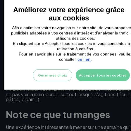
est aussi la plus économique.
Améliorez votre expérience grâce
Trouve ton régime alimenta
aux cookies
Afin d’optimiser votre navigation sur notre site, de vous propose
Attention, il ne s’agit pas de « se mettre au régime », mais 
publicités adaptées à vos centres d’intérêt et d’analyser le trafic
trouver une alimentation qui te corresponde. Si manger sa
utilisons des cookies.
petit déjeuner, être végétarien ou faire un goûter à 16h so
En cliquant sur « Accepter tous les cookies », vous consentez à 
rend plus heureux.se au quotidien, n’attends plus ! Il n’exi
utilisation à ces fins.
une diète. L’essentiel est de manger en variant les aliments
Pour en savoir plus sur le traitement de vos données, veuille
nutriments et vitamines !
consulter
ce lien
.
Fais attention aux portions
Gérer mes choix
Accepter tous les cookies
Si la qualité de l’alimentation est importante, la quantité d
nourriture dans ton assiette l’est tout autant. Attention d
ne pas voir la main lourde, surtout lorsqu’il s’agit des fécule
pâtes, le pain…).
Note ce que tu manges
Une expérience intéressante à mener sur une semaine qui 