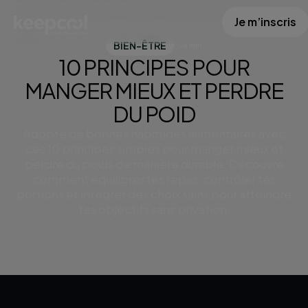
10 principes pour manger mieux et perdre du
Je m’inscris
poid
BIEN-ÊTRE
4 min
10 PRINCIPES POUR
MANGER MIEUX ET PERDRE
DU POID
Adopte de bonnes habitudes alimentaires avec
ces 10 principes simples pour manger mieux et
perdre du poids de manière durable. Découvre
comment équilibrer tes repas, contrôler tes
portions et intégrer des choix sains pour atteindre
tes objectifs sans privation.