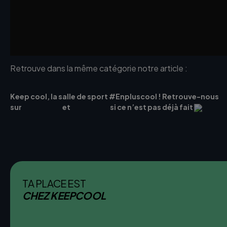
Retrouve dans la même catégorie notre article :
10 idées 
améliorer son bien-être au quotidien
Keep cool, la salle de sport #Enpluscool ! Retrouve-nous
sur
Instagram
et
Facebook
si ce n’est pas déjà fait
TA PLACE EST
CHEZ KEEPCOOL