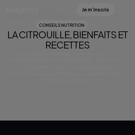
Je m’inscris
Centre de ressources
La citrouille, bienfaits et recettes
CONSEILS NUTRITION
3 min
LA CITROUILLE, BIENFAITS ET
RECETTES
La citrouille est un véritable atout pour ta santé !
Riche en vitamines et antioxydants, elle soutient
ton système immunitaire et ta digestion.
Découvre ses bienfaits et des recettes simples
pour l'intégrer à ton alimentation.