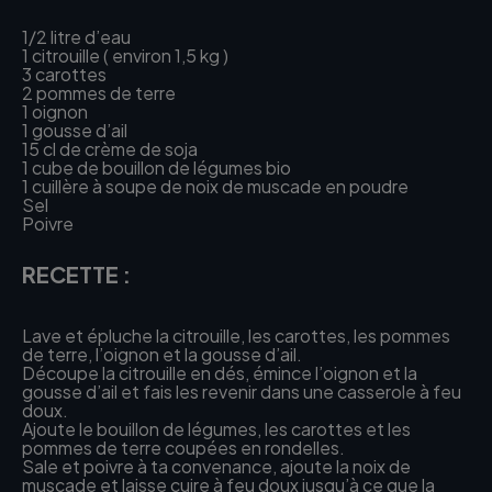
1/2 litre d’eau
1 citrouille ( environ 1,5 kg )
3 carottes
2 pommes de terre
1 oignon
1 gousse d’ail
15 cl de crème de soja
1 cube de bouillon de légumes bio
1 cuillère à soupe de noix de muscade en poudre
Sel
Poivre
RECETTE :
Lave et épluche la citrouille, les carottes, les pommes
de terre, l’oignon et la gousse d’ail.
Découpe la citrouille en dés, émince l’oignon et la
gousse d’ail et fais les revenir dans une casserole à feu
doux.
Ajoute le bouillon de légumes, les carottes et les
pommes de terre coupées en rondelles.
Sale et poivre à ta convenance, ajoute la noix de
muscade et laisse cuire à feu doux jusqu’à ce que la