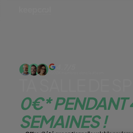
4.7/5
+500K membres dans la #team
TA SALLE DE S
0€* PENDANT 
SEMAINES !