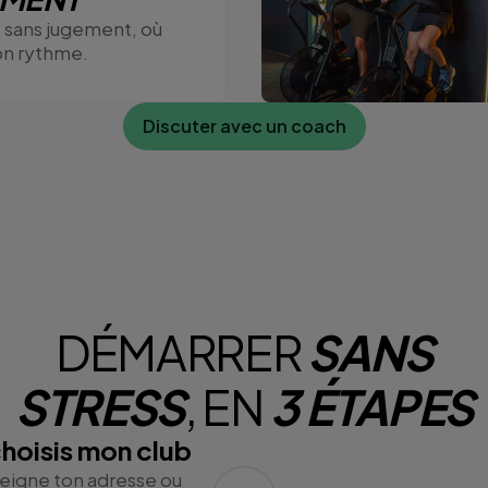
 sans jugement, où
on rythme.
Discuter avec un coach
DÉMARRER
SANS
STRESS
, EN
3 ÉTAPES
choisis mon club
eigne ton adresse ou