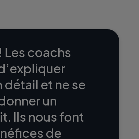
! Les coachs
d’expliquer
détail et ne se
 donner un
. Ils nous font
néfices de