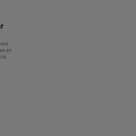
ar
pour
ies et
pté