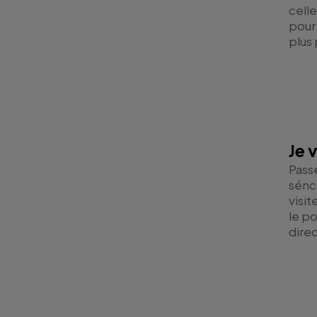
celle
pour 
plus
Je v
Passe
sénc
visit
le p
direc