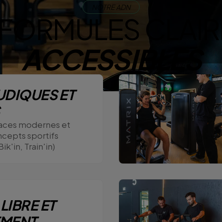
NOTRE ADN
 FORMULES CLAIR
ACCESSIBLES
UDIQUES ET
aces modernes et
ncepts sportifs
ik'in, Train'in)
E
LIBRE ET
EMENT