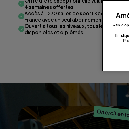
Offre d'été exceptionnelle valable seuleme
4 semaines offertes !
Accès à +270 salles de sport Keepcool et
Amé
France avec un seul abonnement
Ouvert à tous les niveaux, tous les objecti
Afin d’o
disponibles et diplômés
En cliqu
Pou