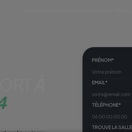
ABONNEMENTS
SALLES
CONCEPT
COACHING
SMALL 
PRÉNOM*
PORT
À
EMAIL*
4
TÉLÉPHONE*
TROUVE LA SALLE