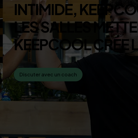
I
N
T
I
M
I
D
E
,
K
E
E
P
C
O
L
E
S
S
A
L
L
E
S
M
E
T
T
E
K
E
E
P
C
O
O
L
C
R
É
E
Discuter avec un coach