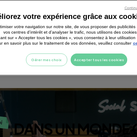
nt quelques jours :
Continu
 Neoness partout en
liorez votre expérience grâce aux cook
J'accepte les
menti
J'accepte de rece
fs, coachs 100%
ptimiser votre navigation sur notre site, de vous proposer des publicité
vos centres d’intérêt et d’analyser le trafic, nous utilisons des cookies
ant sur « Accepter tous les cookies », vous consentez à leur utilisation 
r en savoir plus sur le traitement de vos données, veuillez consulter
ce
Gérer mes choix
Accepter tous les cookies
D
A
N
S
U
N
M
O
N
D
E