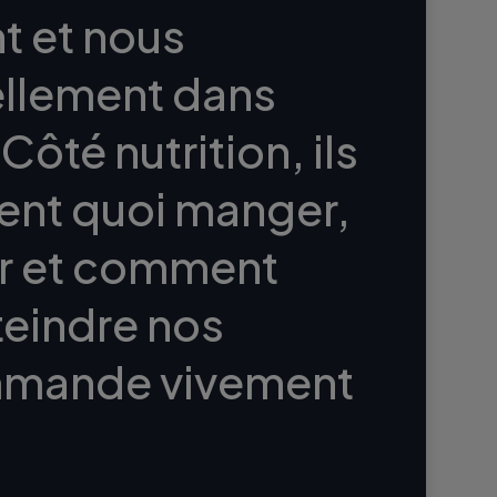
 et nous
llement dans
ôté nutrition, ils
ent quoi manger,
r et comment
teindre nos
ommande vivement