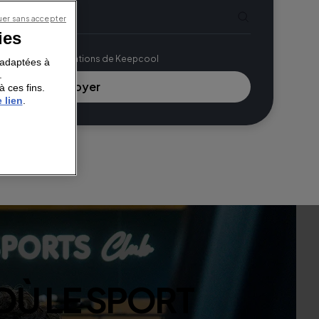
er sans accepter
ies
ons légales*
voir les communications de Keepcool
s adaptées à
.
à ces fins.
 lien
.
O
Ù
L
E
S
P
O
R
T