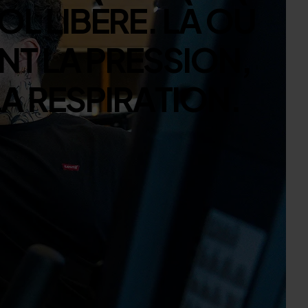
O
L
L
I
B
È
R
E
.
L
À
O
Ù
N
T
L
A
P
R
E
S
S
I
O
N
,
L
A
R
E
S
P
I
R
A
T
I
O
N
.