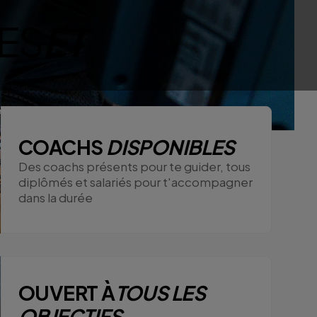
ES
ET
COACHS
DISPONIBLES
Des coachs présents pour te guider, tous
diplômés et salariés pour t'accompagner
dans la durée
OUVERT À
TOUS LES
OBJECTIFS