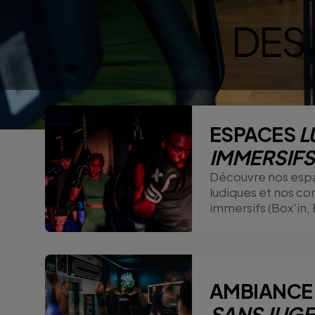
DES
ESPACES
L
IMMERSIFS
Découvre nos esp
ludiques et nos co
immersifs (Box'in, B
AMBIANC
SANS JUG