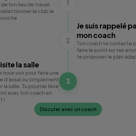
1
 de ton lieu de travail
sélectionner le club le
 proche
Je suis rappelé p
mon coach
2
Ton coach te contacte 
faire le point sur tes env
te proposer le plan ada
isite la salle
 nous voir pour faire une
e d'essai ou simplement
3
er la salle. Tu pourras faire
oint avec ton coach en
t !
Discuter avec un coach