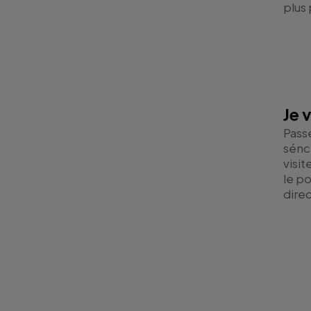
plus
Je v
Passe
sénc
visit
le p
direc