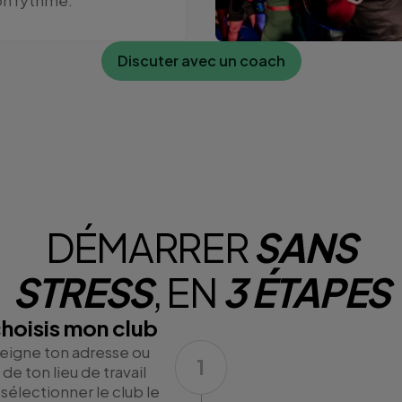
on rythme.
Discuter avec un coach
DÉMARRER
SANS
STRESS
, EN
3 ÉTAPES
choisis mon club
eigne ton adresse ou
1
 de ton lieu de travail
sélectionner le club le