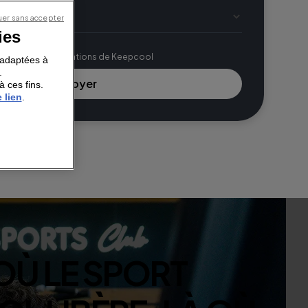
er sans accepter
ies
ons légales*
voir les communications de Keepcool
s adaptées à
.
à ces fins.
 lien
.
O
Ù
L
E
S
P
O
R
T