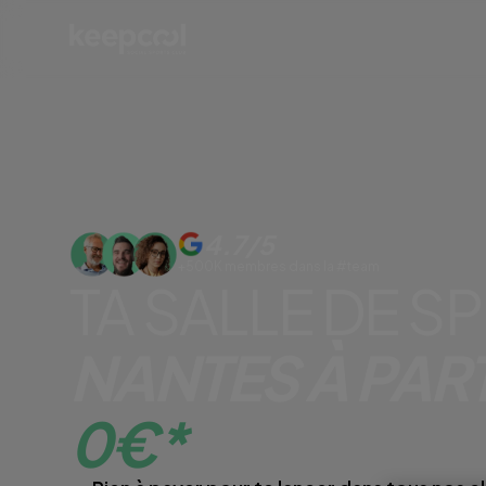
4.7/5
+500K membres dans la #team
TA SALLE DE 
NANTES À PART
0€*