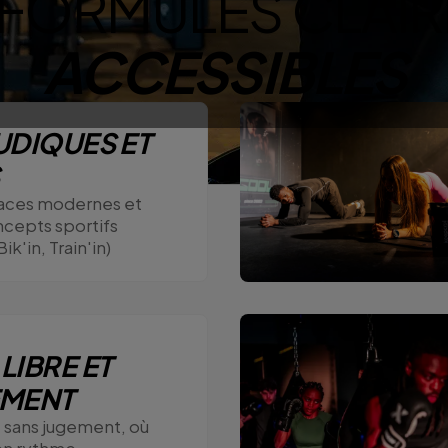
 FORMULES CLAIR
ACCESSIBLES
UDIQUES ET
aces modernes et
ncepts sportifs
ik'in, Train'in)
E
LIBRE ET
EMENT
 sans jugement, où