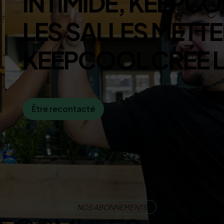
I
N
T
I
M
I
D
E
,
K
E
E
P
C
O
L
E
S
S
A
L
L
E
S
M
E
T
T
E
K
E
E
P
C
O
O
L
C
R
É
E
Être recontacté
NOS ABONNEMENTS