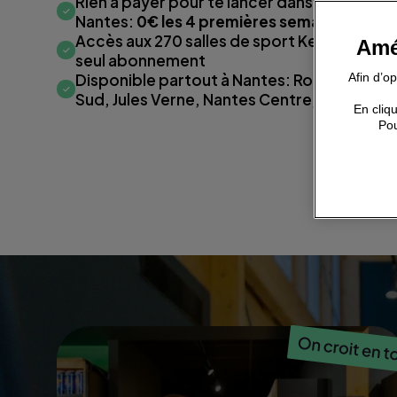
Rien à payer pour te lancer dans tous nos c
Nantes:
0€ les 4 premières semaines !
Accès aux 270 salles de sport Keepcool et
Amé
seul abonnement
Disponible partout à Nantes: Route de Van
Afin d’o
Sud, Jules Verne, Nantes Centre, Hôtel-Dieu
En cliqu
Pou