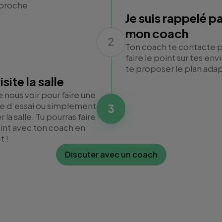
 proche
Je suis rappelé p
mon coach
2
Ton coach te contacte 
faire le point sur tes env
te proposer le plan ada
isite la salle
 nous voir pour faire une
e d'essai ou simplement
3
er la salle. Tu pourras faire
oint avec ton coach en
t !
Discuter avec un coach