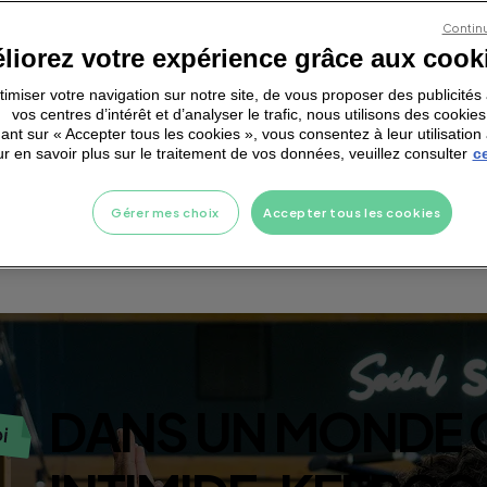
lubs de sport à
Continu
 Neoness avec un
liorez votre expérience grâce aux cook
J'accepte les
menti
J'accepte de rece
nes, Ragon, Pôle
ptimiser votre navigation sur notre site, de vous proposer des publicité
vos centres d’intérêt et d’analyser le trafic, nous utilisons des cookies
...
ant sur « Accepter tous les cookies », vous consentez à leur utilisation 
r en savoir plus sur le traitement de vos données, veuillez consulter
ce
Gérer mes choix
Accepter tous les cookies
D
A
N
S
U
N
M
O
N
D
E