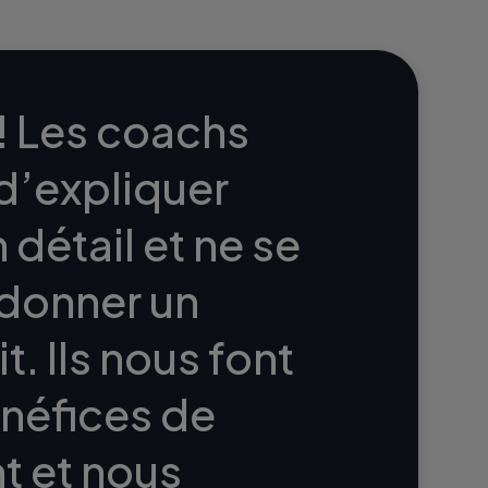
! Les coachs
d’expliquer
détail et ne se
 donner un
. Ils nous font
néfices de
 et nous