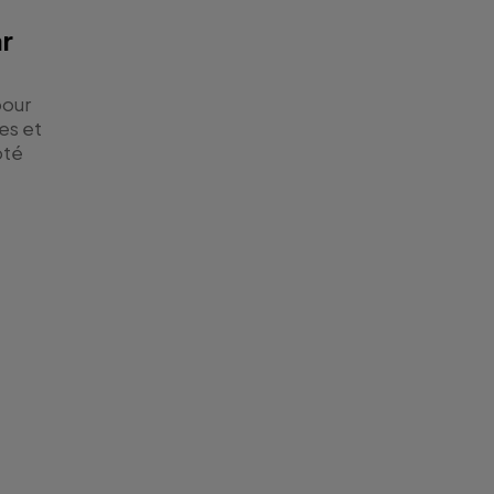
ar
pour
ies et
pté