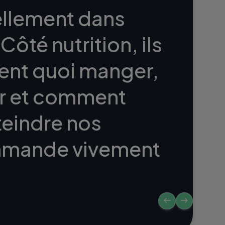
llement dans
ôté nutrition, ils
ent quoi manger,
r et comment
teindre nos
ommande vivement