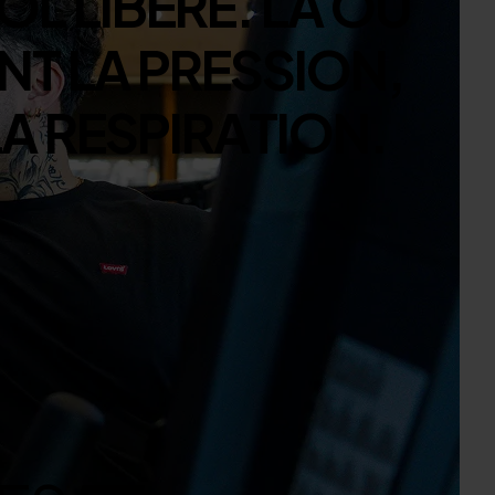
O
L
L
I
B
È
R
E
.
L
À
O
Ù
N
T
L
A
P
R
E
S
S
I
O
N
,
L
A
R
E
S
P
I
R
A
T
I
O
N
.