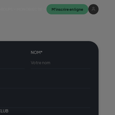
M'inscrire en ligne
GROUPS
MON OBJECTIF
NOM*
CLUB