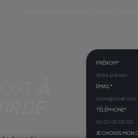
ABONNEMENTS
SALLES
CONCEPT
COACHING
SMALL 
PRÉNOM*
SPORT
À
EMAIL*
IR DE
TÉLÉPHONE*
JE CHOISIS MON 