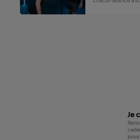
chacun avance à s
Je 
Rens
celle
pour 