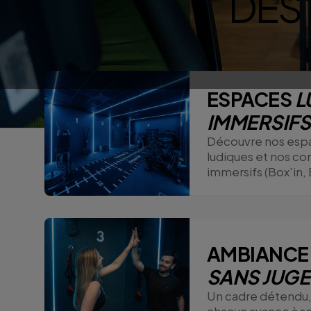
DES
ESPACES
L
IMMERSIFS
Découvre nos esp
ludiques et nos co
immersifs (Box'in, B
AMBIANC
SANS JUG
Un cadre détendu,